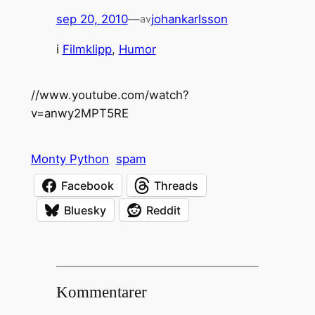
sep 20, 2010
—
johankarlsson
av
i
Filmklipp
, 
Humor
//www.youtube.com/watch?
v=anwy2MPT5RE
Monty Python
spam
Facebook
Threads
Bluesky
Reddit
Kommentarer