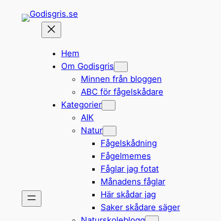
Hoppa
till
innehåll
Hem
Om Godisgris
Minnen från bloggen
ABC för fågelskådare
Kategorier
AIK
Natur
Fågelskådning
Fågelmemes
Fåglar jag fotat
Månadens fåglar
Här skådar jag
Saker skådare säger
Naturskoleblogg