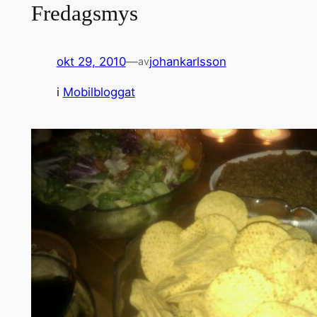
Fredagsmys
okt 29, 2010
—
johankarlsson
av
i
Mobilbloggat