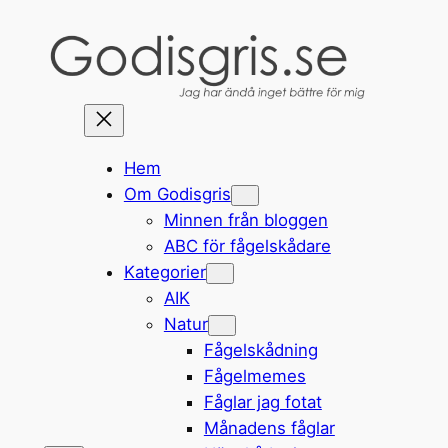
Hoppa
till
innehåll
Hem
Om Godisgris
Minnen från bloggen
ABC för fågelskådare
Kategorier
AIK
Natur
Fågelskådning
Fågelmemes
Fåglar jag fotat
Månadens fåglar