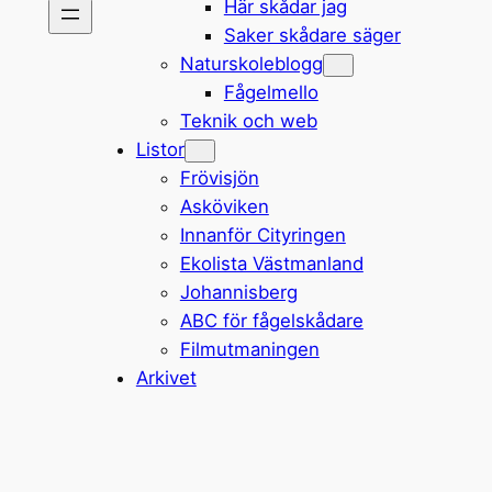
Här skådar jag
Saker skådare säger
Naturskoleblogg
Fågelmello
Teknik och web
Listor
Frövisjön
Asköviken
Innanför Cityringen
Ekolista Västmanland
Johannisberg
ABC för fågelskådare
Filmutmaningen
Arkivet