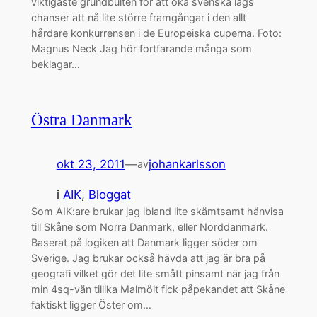
viktigaste grundbulten för att öka svenska lags
chanser att nå lite större framgångar i den allt
hårdare konkurrensen i de Europeiska cuperna. Foto:
Magnus Neck Jag hör fortfarande många som
beklagar…
Östra Danmark
okt 23, 2011
—
johankarlsson
av
i
AIK
, 
Bloggat
Som AIK:are brukar jag ibland lite skämtsamt hänvisa
till Skåne som Norra Danmark, eller Norddanmark.
Baserat på logiken att Danmark ligger söder om
Sverige. Jag brukar också hävda att jag är bra på
geografi vilket gör det lite smått pinsamt när jag från
min 4sq-vän tillika Malmöit fick påpekandet att Skåne
faktiskt ligger Öster om…