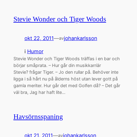
Stevie Wonder och Tiger Woods
okt 22, 2011
—
johankarlsson
av
i
Humor
Stevie Wonder och Tiger Woods träffas i en bar och
börjar småprata. – Hur går din musikkarriär
Stevie? frågar Tiger. – Jo den rullar på. Behöver inte
ligga i så hårt nu på ålderns höst utan lever gott på
gamla meriter. Hur går det med Golfen då? – Det går
väl bra, Jag har haft lite…
Havsörnsspaning
okt 21, 2011
—
johankarlsson
av