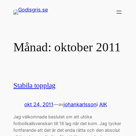
Hoppa
till
innehåll
Månad:
oktober 2011
Stabila topplag
okt 24, 2011
—
johankarlsson
i
AIK
av
Jag välkomnade beslutet om att utöka
fotbollsallsvenskan till 16 lag när det kom. Jag tycker
fortfarande att det är det enda rätta och den absolut