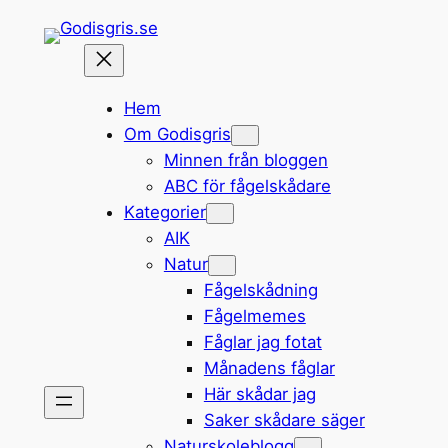
Hoppa
till
innehåll
Hem
Om Godisgris
Minnen från bloggen
ABC för fågelskådare
Kategorier
AIK
Natur
Fågelskådning
Fågelmemes
Fåglar jag fotat
Månadens fåglar
Här skådar jag
Saker skådare säger
Naturskoleblogg