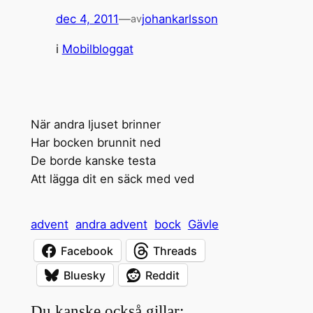
dec 4, 2011
—
johankarlsson
av
i
Mobilbloggat
När andra ljuset brinner
Har bocken brunnit ned
De borde kanske testa
Att lägga dit en säck med ved
advent
andra advent
bock
Gävle
Facebook
Threads
Bluesky
Reddit
Du kanske också gillar: