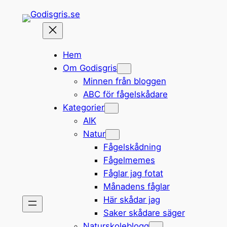
Hoppa
till
innehåll
Hem
Om Godisgris
Minnen från bloggen
ABC för fågelskådare
Kategorier
AIK
Natur
Fågelskådning
Fågelmemes
Fåglar jag fotat
Månadens fåglar
Här skådar jag
Saker skådare säger
Naturskoleblogg