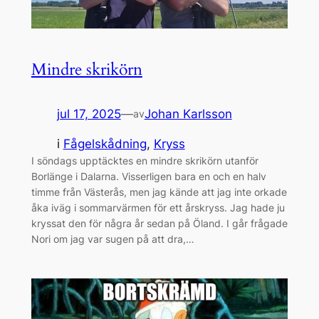
Mindre skrikörn
jul 17, 2025
—
Johan Karlsson
av
i
Fågelskådning
, 
Kryss
I söndags upptäcktes en mindre skrikörn utanför
Borlänge i Dalarna. Visserligen bara en och en halv
timme från Västerås, men jag kände att jag inte orkade
åka iväg i sommarvärmen för ett årskryss. Jag hade ju
kryssat den för några år sedan på Öland. I går frågade
Nori om jag var sugen på att dra,…