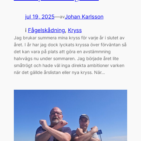
jul 19, 2025
—
Johan Karlsson
av
i
Fågelskådning
, 
Kryss
Jag brukar summera mina kryss för varje år i slutet av
året. I år har jag dock lyckats kryssa över förväntan så
det kan vara på plats att göra en avstämmning
halvvägs nu under sommaren. Jag började året lite
småtrögt och hade väl inga direkta ambitioner varken
när det gällde årslistan eller nya kryss. När…