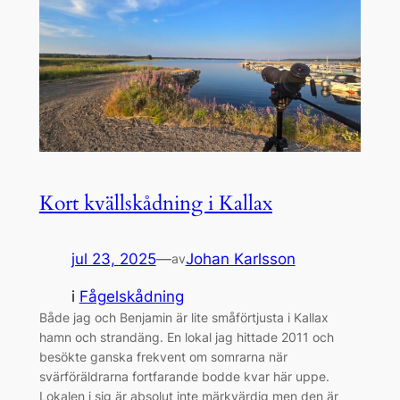
Kort kvällskådning i Kallax
jul 23, 2025
—
Johan Karlsson
av
i
Fågelskådning
Både jag och Benjamin är lite småförtjusta i Kallax
hamn och strandäng. En lokal jag hittade 2011 och
besökte ganska frekvent om somrarna när
svärföräldrarna fortfarande bodde kvar här uppe.
Lokalen i sig är absolut inte märkvärdig men den är