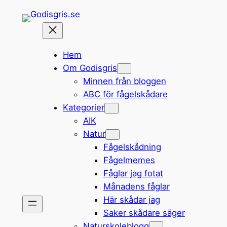
Hoppa
till
innehåll
Hem
Om Godisgris
Minnen från bloggen
ABC för fågelskådare
Kategorier
AIK
Natur
Fågelskådning
Fågelmemes
Fåglar jag fotat
Månadens fåglar
Här skådar jag
Saker skådare säger
Naturskoleblogg