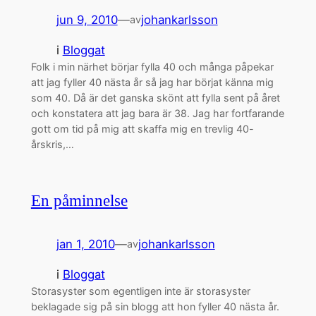
jun 9, 2010
—
johankarlsson
av
i
Bloggat
Folk i min närhet börjar fylla 40 och många påpekar
att jag fyller 40 nästa år så jag har börjat känna mig
som 40. Då är det ganska skönt att fylla sent på året
och konstatera att jag bara är 38. Jag har fortfarande
gott om tid på mig att skaffa mig en trevlig 40-
årskris,…
En påminnelse
jan 1, 2010
—
johankarlsson
av
i
Bloggat
Storasyster som egentligen inte är storasyster
beklagade sig på sin blogg att hon fyller 40 nästa år.