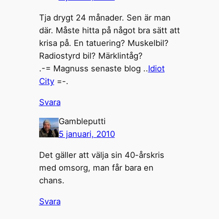
Tja drygt 24 månader. Sen är man
där. Måste hitta på något bra sätt att
krisa på. En tatuering? Muskelbil?
Radiostyrd bil? Märklintåg?
.-= Magnuss senaste blog ..
Idiot
City
=-.
Svara
Gambleputti
5 januari, 2010
Det gäller att välja sin 40-årskris
med omsorg, man får bara en
chans.
Svara