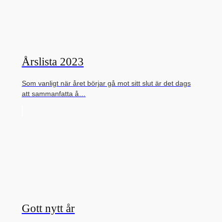
Årslista 2023
Som vanligt när året börjar gå mot sitt slut är det dags
att sammanfatta å…
Gott nytt år