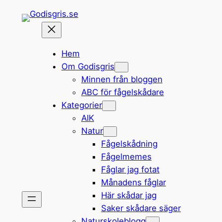
Hoppa
till
innehåll
Hem
Om Godisgris
Minnen från bloggen
ABC för fågelskådare
Kategorier
AIK
Natur
Fågelskådning
Fågelmemes
Fåglar jag fotat
Månadens fåglar
Här skådar jag
Saker skådare säger
Naturskoleblogg