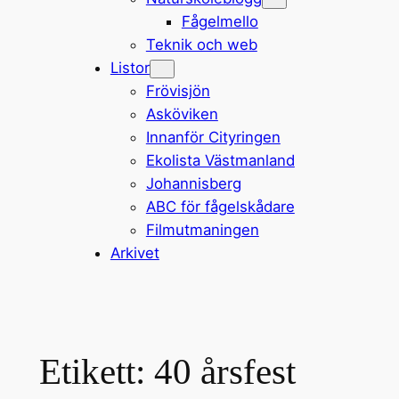
Fågelmello
Teknik och web
Listor
Frövisjön
Asköviken
Innanför Cityringen
Ekolista Västmanland
Johannisberg
ABC för fågelskådare
Filmutmaningen
Arkivet
Etikett:
40 årsfest