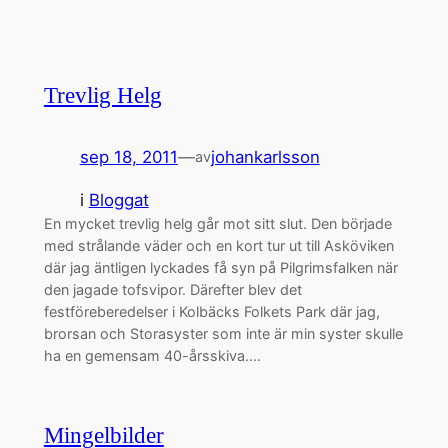
Trevlig Helg
sep 18, 2011
—
johankarlsson
av
i
Bloggat
En mycket trevlig helg går mot sitt slut. Den började
med strålande väder och en kort tur ut till Asköviken
där jag äntligen lyckades få syn på Pilgrimsfalken när
den jagade tofsvipor. Därefter blev det
festföreberedelser i Kolbäcks Folkets Park där jag,
brorsan och Storasyster som inte är min syster skulle
ha en gemensam 40-årsskiva.…
Mingelbilder