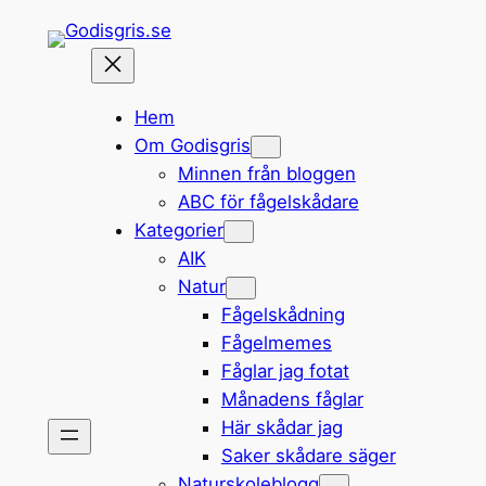
Hoppa
till
innehåll
Hem
Om Godisgris
Minnen från bloggen
ABC för fågelskådare
Kategorier
AIK
Natur
Fågelskådning
Fågelmemes
Fåglar jag fotat
Månadens fåglar
Här skådar jag
Saker skådare säger
Naturskoleblogg