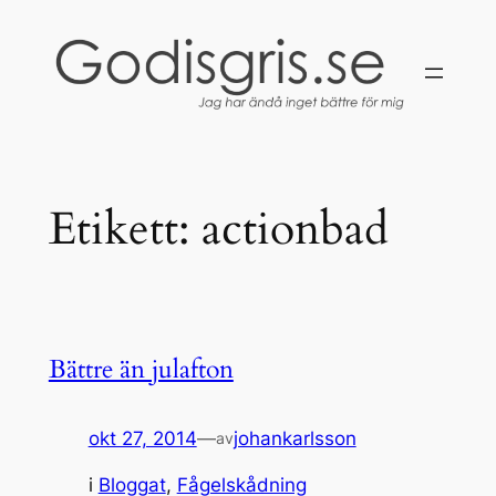
Hoppa
till
innehåll
Etikett:
actionbad
Bättre än julafton
okt 27, 2014
—
johankarlsson
av
i
Bloggat
, 
Fågelskådning