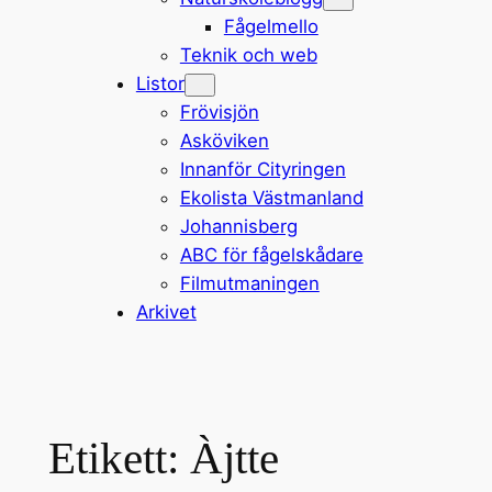
Fågelmello
Teknik och web
Listor
Frövisjön
Asköviken
Innanför Cityringen
Ekolista Västmanland
Johannisberg
ABC för fågelskådare
Filmutmaningen
Arkivet
Etikett:
Àjtte