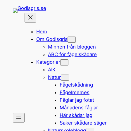
Hoppa
till
innehåll
Hem
Om Godisgris
Minnen från bloggen
ABC för fågelskådare
Kategorier
AIK
Natur
Fågelskådning
Fågelmemes
Fåglar jag fotat
Månadens fåglar
Här skådar jag
Saker skådare säger
Naturskoleblogg