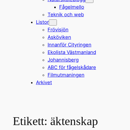
Fågelmello
Teknik och web
Listor
Frövisjön
Asköviken
Innanför Cityringen
Ekolista Västmanland
Johannisberg
ABC för fågelskådare
Filmutmaningen
Arkivet
Etikett:
äktenskap