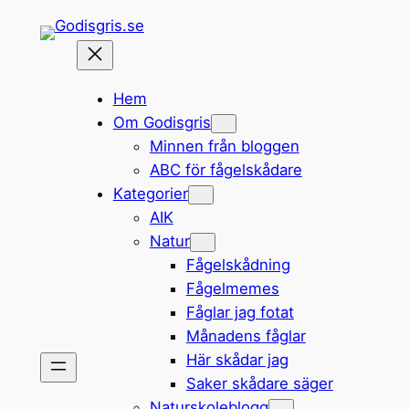
Hoppa
till
innehåll
Hem
Om Godisgris
Minnen från bloggen
ABC för fågelskådare
Kategorier
AIK
Natur
Fågelskådning
Fågelmemes
Fåglar jag fotat
Månadens fåglar
Här skådar jag
Saker skådare säger
Naturskoleblogg