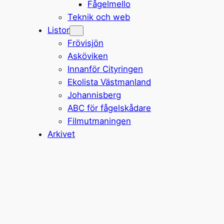
Fågelmello
Teknik och web
Listor
Frövisjön
Asköviken
Innanför Cityringen
Ekolista Västmanland
Johannisberg
ABC för fågelskådare
Filmutmaningen
Arkivet