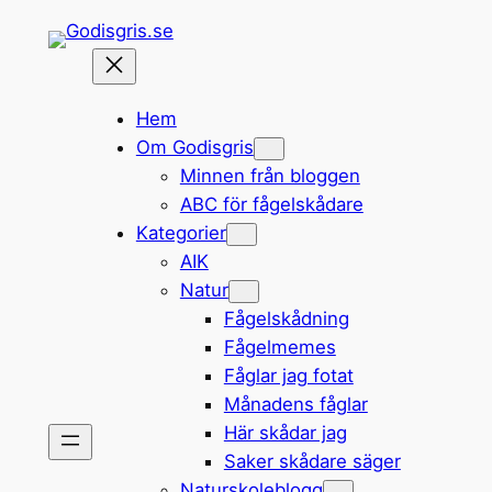
Hoppa
till
innehåll
Hem
Om Godisgris
Minnen från bloggen
ABC för fågelskådare
Kategorier
AIK
Natur
Fågelskådning
Fågelmemes
Fåglar jag fotat
Månadens fåglar
Här skådar jag
Saker skådare säger
Naturskoleblogg