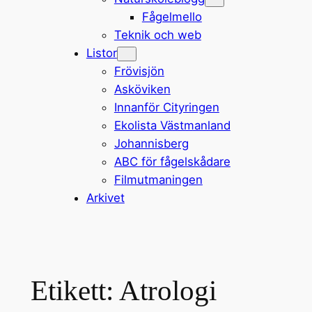
Fågelmello
Teknik och web
Listor
Frövisjön
Asköviken
Innanför Cityringen
Ekolista Västmanland
Johannisberg
ABC för fågelskådare
Filmutmaningen
Arkivet
Etikett:
Atrologi