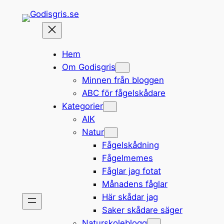
Hoppa
till
innehåll
Hem
Om Godisgris
Minnen från bloggen
ABC för fågelskådare
Kategorier
AIK
Natur
Fågelskådning
Fågelmemes
Fåglar jag fotat
Månadens fåglar
Här skådar jag
Saker skådare säger
Naturskoleblogg