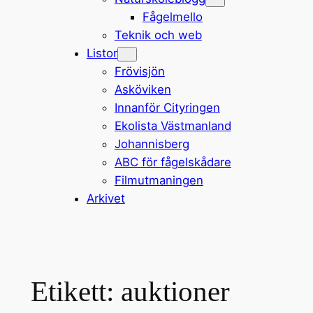
Fågelmello
Teknik och web
Listor
Frövisjön
Asköviken
Innanför Cityringen
Ekolista Västmanland
Johannisberg
ABC för fågelskådare
Filmutmaningen
Arkivet
Etikett:
auktioner