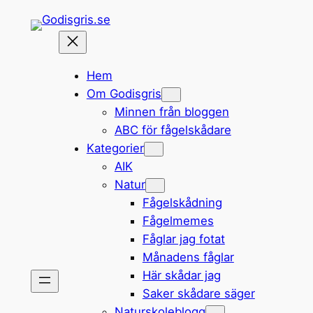
Hoppa
till
innehåll
Hem
Om Godisgris
Minnen från bloggen
ABC för fågelskådare
Kategorier
AIK
Natur
Fågelskådning
Fågelmemes
Fåglar jag fotat
Månadens fåglar
Här skådar jag
Saker skådare säger
Naturskoleblogg