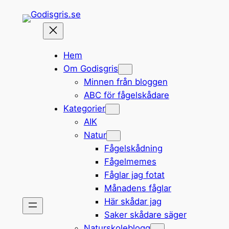
Hoppa
till
innehåll
Hem
Om Godisgris
Minnen från bloggen
ABC för fågelskådare
Kategorier
AIK
Natur
Fågelskådning
Fågelmemes
Fåglar jag fotat
Månadens fåglar
Här skådar jag
Saker skådare säger
Naturskoleblogg