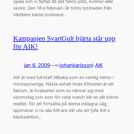
spela och vi flyttat dit det fanns jobb, kvinnor eller
skolor. Den 18:e Februari i år bröts tystnaden från
Världens bästa rockband…
Kampanjen SvartGult hjärta står upp
för AIK!
jan 6, 2009
—
johankarlsson
i
AIK
av
AIK är med full kraft tillbaka som en verklig faktor i
Hockeysverige. Nästa anhalt innan Elitserien är ett
faktum, är kvalserien som nu närmar sig med
stormsteg och som för varje match blir en allt större
realitet. För att fortsätta på denna inslagna väg,
uppmanar vi nu alla AIK:are där ute att fylla AIK:s
klacksektion…