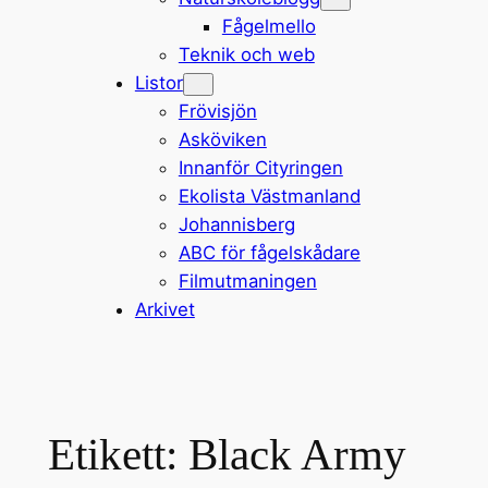
Fågelmello
Teknik och web
Listor
Frövisjön
Asköviken
Innanför Cityringen
Ekolista Västmanland
Johannisberg
ABC för fågelskådare
Filmutmaningen
Arkivet
Etikett:
Black Army