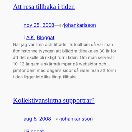
Att resa tillbaka i tiden
nov 25, 2008
—
johankarlsson
av
i
AIK
, 
Bloggat
När jag var liten och tittade i fotoalbum så var man
åtminstonne tvyngen att bläddra tillbaka en 30 år för
att det skulle bli riktigt förr i tiden. Om man serverar
10-12 år gamla skärmdumpar på websidor och
jämför dem med dagens sidor så inser man att förr i
tiden ligger inte lika långt tillbaka…
Kollektivanslutna supportrar?
aug 6, 2008
—
johankarlsson
av
i
Bloggat