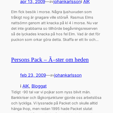
apr 13, 2009
—
johankarlsson
i
AIK
av
Elm fick besök i morse. Några ljushuvuden som
tråkigt nog är gnagare ville störaÂ Rasmus Elms
nattsömn genom att knacka på kl 4 i morse. Nu var
det inte grabbarna so tillhörde begåvningsreserven
så de lyckades knacka på hos fel Elm. Vad är det för
puckon som orkar göra detta. Skaffa er ett liv och…
Persons Pack – Ã–ster om heden
feb 23, 2009
—
johankarlsson
av
i
AIK
, 
Bloggat
Tidigt -90 tal var vi pojkar som nyss blivit män.
Bankkriser och lågkonjunkturer gjorde oss arbetslösa
och lyckliga. Vi lyssnade på Packet och skulle alltid
hänga ihop, men redan 1995 hade Packet slutat