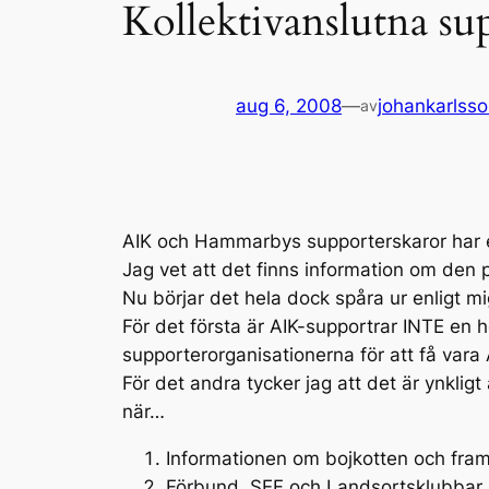
Kollektivanslutna su
aug 6, 2008
—
johankarlss
av
AIK och Hammarbys supporterskaror har en
Jag vet att det finns information om den 
Nu börjar det hela dock spåra ur enligt m
För det första är AIK-supportrar INTE en
supporterorganisationerna för att få vara 
För det andra tycker jag att det är ynklig
när…
Informationen om bojkotten och framför
Förbund, SEF och Landsortsklubbar 