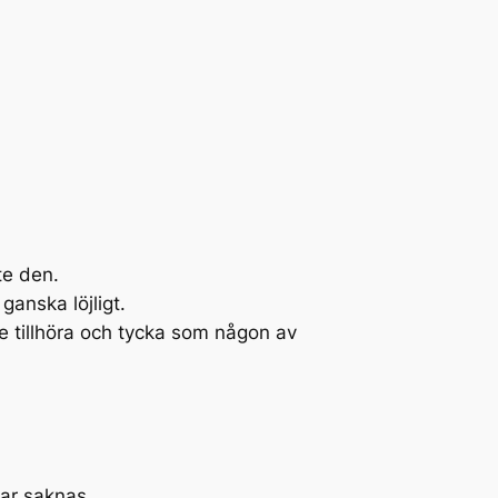
te den.
anska löjligt.
e tillhöra och tycka som någon av
kar saknas