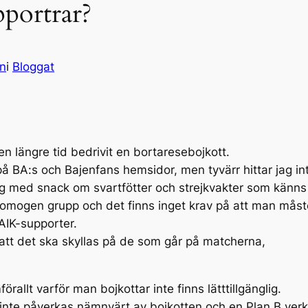
pportrar?
on
i
Bloggat
 längre tid bedrivit en bortaresebojkott.
på BA:s och Bajenfans hemsidor, men tyvärr hittar jag in
ig med snack om svartfötter och strejkvakter som känns g
 homogen grupp och det finns inget krav på att man måst
AIK-supporter.
t att det ska skyllas på de som går på matcherna,
allt varför man bojkottar inte finns lätttillgänglig.
inte påverkas nämnvärt av bojkotten och en Plan B ver