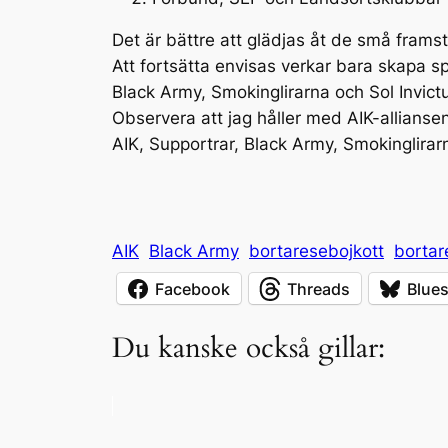
Det är bättre att glädjas åt de små framst
Att fortsätta envisas verkar bara skapa sp
Black Army, Smokinglirarna och Sol Invict
Observera att jag håller med AIK-alliansen
AIK, Supportrar, Black Army, Smokinglirarna
AIK
Black Army
bortaresebojkott
bortar
Facebook
Threads
Blue
Du kanske också gillar: