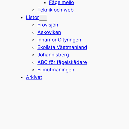
Fågelmello
Teknik och web
Listor
Frövisjön
Asköviken
Innanför Cityringen
Ekolista Västmanland
Johannisberg
ABC för fågelskådare
Filmutmaningen
Arkivet