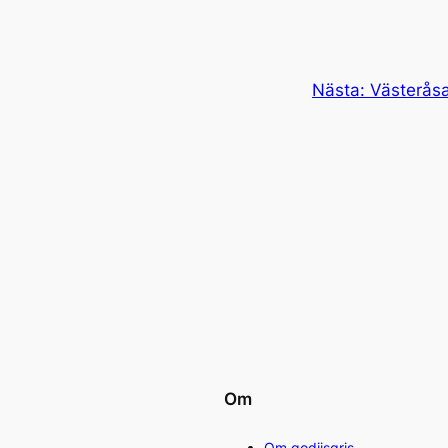
Nästa:
Västeråsa
Om
Om godiisgris