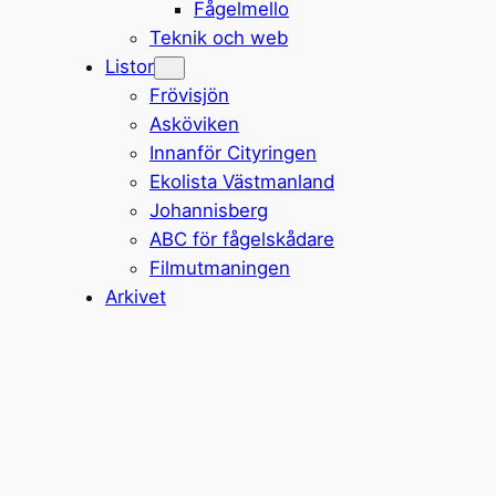
Fågelmello
Teknik och web
Listor
Frövisjön
Asköviken
Innanför Cityringen
Ekolista Västmanland
Johannisberg
ABC för fågelskådare
Filmutmaningen
Arkivet