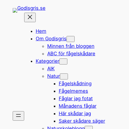
Hoppa
till
innehåll
Hem
Om Godisgris
Minnen från bloggen
ABC för fågelskådare
Kategorier
AIK
Natur
Fågelskådning
Fågelmemes
Fåglar jag fotat
Månadens fåglar
Här skådar jag
Saker skådare säger
Naturskoleblogg