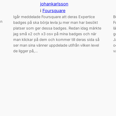
johankarlsson
i
Foursquare
Igår meddelade Foursquare att deras Expertice
B
ån
badges på ska börja levla ju mer man har besökt
F
platser som ger dessa badges. Redan idag märkte
l
jag små x2 och x3 osv på mina badges och när
g
man klickar på dem och kommer till deras sida så
J
ser man sina vänner uppdelade utifrån vilken level
o
de ligger på,…
v