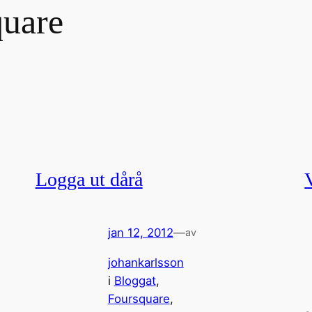
quare
Logga ut dårå
jan 12, 2012
—
av
johankarlsson
i
Bloggat
, 
Foursquare
, 