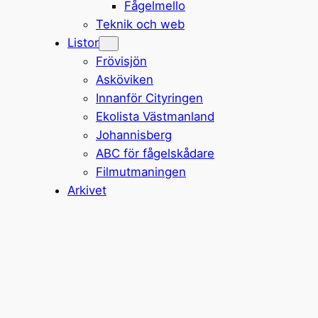
Fågelmello
Teknik och web
Listor
Frövisjön
Asköviken
Innanför Cityringen
Ekolista Västmanland
Johannisberg
ABC för fågelskådare
Filmutmaningen
Arkivet