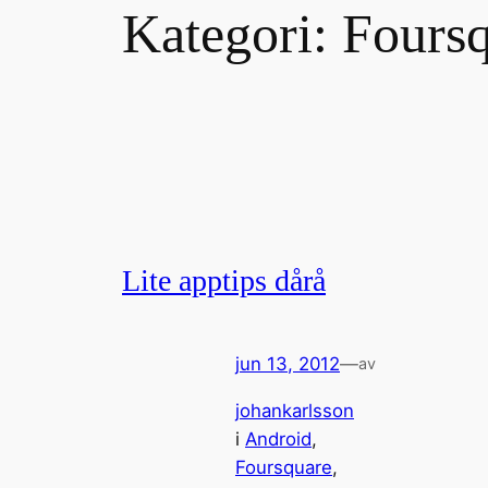
Kategori:
Fours
Lite apptips dårå
jun 13, 2012
—
av
johankarlsson
i
Android
, 
Foursquare
, 