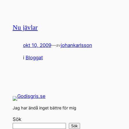
Nu jävlar
okt 10, 2009
—
johankarlsson
av
i
Bloggat
Jag har ändå inget bättre för mig
Sök
Sök