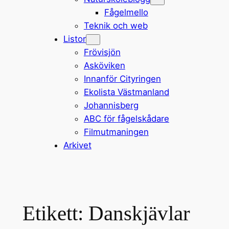
Fågelmello
Teknik och web
Listor
Frövisjön
Asköviken
Innanför Cityringen
Ekolista Västmanland
Johannisberg
ABC för fågelskådare
Filmutmaningen
Arkivet
Etikett:
Danskjävlar