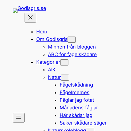
Hoppa
till
innehåll
Hem
Om Godisgris
Minnen från bloggen
ABC för fågelskådare
Kategorier
AIK
Natur
Fågelskådning
Fågelmemes
Fåglar jag fotat
Månadens fåglar
Här skådar jag
Saker skådare säger
Naturskoleblogg