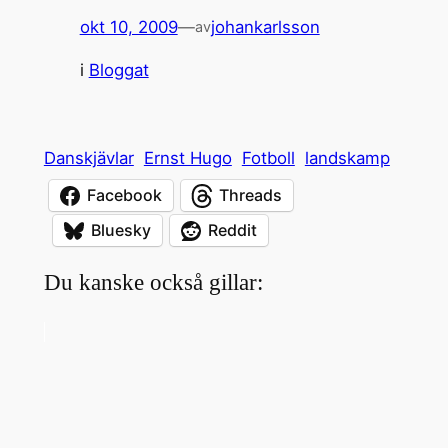
okt 10, 2009
—
johankarlsson
av
i
Bloggat
Danskjävlar
Ernst Hugo
Fotboll
landskamp
Facebook
Threads
Bluesky
Reddit
Du kanske också gillar: