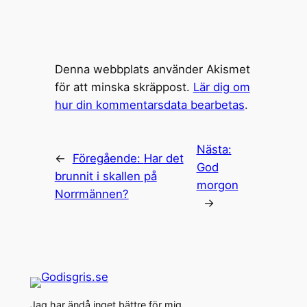
Denna webbplats använder Akismet
för att minska skräppost.
Lär dig om
hur din kommentarsdata bearbetas
.
Nästa:
←
Föregående:
Har det
God
brunnit i skallen på
morgon
Norrmännen?
→
Jag har ändå inget bättre för mig