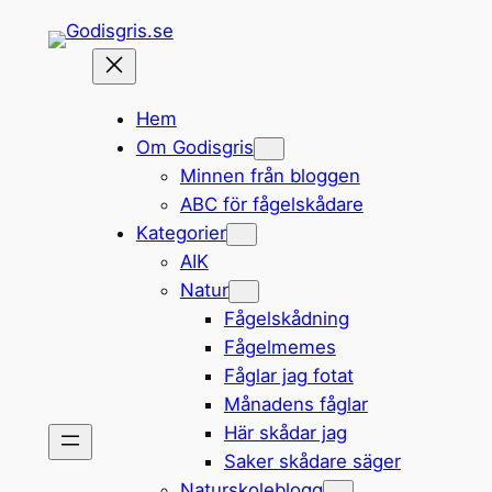
Hoppa
till
innehåll
Hem
Om Godisgris
Minnen från bloggen
ABC för fågelskådare
Kategorier
AIK
Natur
Fågelskådning
Fågelmemes
Fåglar jag fotat
Månadens fåglar
Här skådar jag
Saker skådare säger
Naturskoleblogg