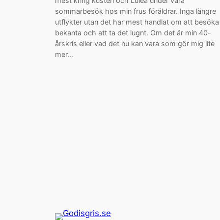
mest kring kusten och Luleå under våra
sommarbesök hos min frus föräldrar. Inga längre
utflykter utan det har mest handlat om att besöka
bekanta och att ta det lugnt. Om det är min 40-
årskris eller vad det nu kan vara som gör mig lite
mer…