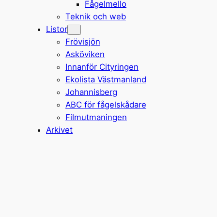
Fågelmello
Teknik och web
Listor
Frövisjön
Asköviken
Innanför Cityringen
Ekolista Västmanland
Johannisberg
ABC för fågelskådare
Filmutmaningen
Arkivet