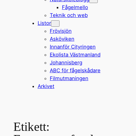
Fågelmello
Teknik och web
Listor
Frövisjön
Asköviken
Innanför Cityringen
Ekolista Västmanland
Johannisberg
ABC för fågelskådare
Filmutmaningen
Arkivet
Etikett: