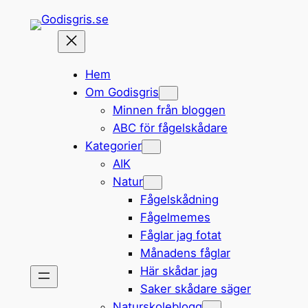
Hoppa
till
innehåll
Hem
Om Godisgris
Minnen från bloggen
ABC för fågelskådare
Kategorier
AIK
Natur
Fågelskådning
Fågelmemes
Fåglar jag fotat
Månadens fåglar
Här skådar jag
Saker skådare säger
Naturskoleblogg