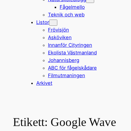
Fågelmello
Teknik och web
Listor
Frövisjön
Asköviken
Innanför Cityringen
Ekolista Västmanland
Johannisberg
ABC för fågelskådare
Filmutmaningen
Arkivet
Etikett:
Google Wave