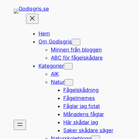
Hoppa
till
innehåll
Hem
Om Godisgris
Minnen från bloggen
ABC för fågelskådare
Kategorier
AIK
Natur
Fågelskådning
Fågelmemes
Fåglar jag fotat
Månadens fåglar
Här skådar jag
Saker skådare säger
Naturskoleblogg