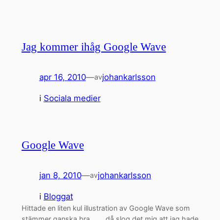
Jag kommer ihåg Google Wave
apr 16, 2010
—
johankarlsson
av
i
Sociala medier
Google Wave
jan 8, 2010
—
johankarlsson
av
i
Bloggat
Hittade en liten kul illustration av Google Wave som
stämmer ganska bra…. .. då slog det mig att jag hade