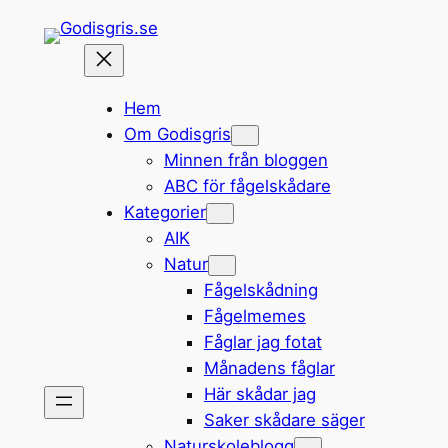
Hoppa
till
innehåll
Hem
Om Godisgris
Minnen från bloggen
ABC för fågelskådare
Kategorier
AIK
Natur
Fågelskådning
Fågelmemes
Fåglar jag fotat
Månadens fåglar
Här skådar jag
Saker skådare säger
Naturskoleblogg