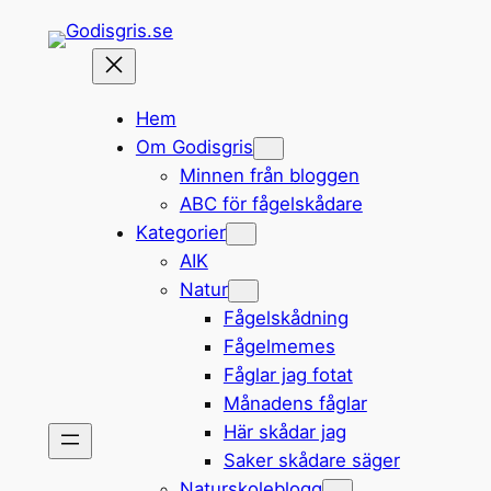
Hoppa
till
innehåll
Hem
Om Godisgris
Minnen från bloggen
ABC för fågelskådare
Kategorier
AIK
Natur
Fågelskådning
Fågelmemes
Fåglar jag fotat
Månadens fåglar
Här skådar jag
Saker skådare säger
Naturskoleblogg