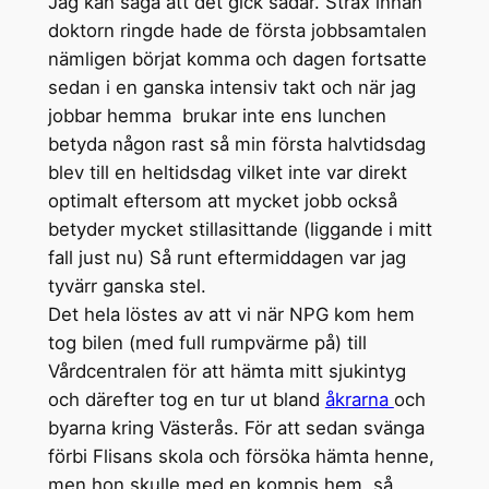
Jag kan säga att det gick sådär. Strax innan
doktorn ringde hade de första jobbsamtalen
nämligen börjat komma och dagen fortsatte
sedan i en ganska intensiv takt och när jag
jobbar hemma brukar inte ens lunchen
betyda någon rast så min första halvtidsdag
blev till en heltidsdag vilket inte var direkt
optimalt eftersom att mycket jobb också
betyder mycket stillasittande (liggande i mitt
fall just nu) Så runt eftermiddagen var jag
tyvärr ganska stel.
Det hela löstes av att vi när NPG kom hem
tog bilen (med full rumpvärme på) till
Vårdcentralen för att hämta mitt sjukintyg
och därefter tog en tur ut bland
åkrarna
och
byarna kring Västerås. För att sedan svänga
förbi Flisans skola och försöka hämta henne,
men hon skulle med en kompis hem, så