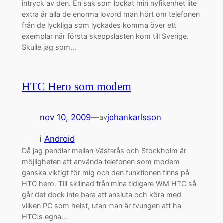
intryck av den. En sak som lockat min nyfikenhet lite
extra är alla de enorma lovord man hört om telefonen
från de lyckliga som lyckades komma över ett
exemplar när första skeppslasten kom till Sverige.
Skulle jag som…
HTC Hero som modem
nov 10, 2009
—
johankarlsson
av
i
Android
Då jag pendlar mellan Västerås och Stockholm är
möjligheten att använda telefonen som modem
ganska viktigt för mig och den funktionen finns på
HTC hero. Till skillnad från mina tidigare WM HTC så
går det dock inte bara att ansluta och köra med
vilken PC som helst, utan man är tvungen att ha
HTC:s egna…