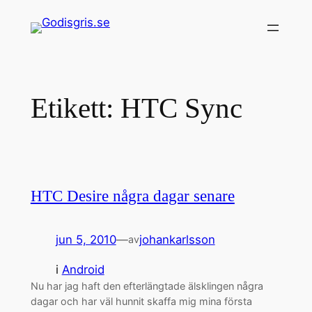
Hoppa
till
innehåll
Etikett:
HTC Sync
HTC Desire några dagar senare
jun 5, 2010
—
johankarlsson
av
i
Android
Nu har jag haft den efterlängtade älsklingen några
dagar och har väl hunnit skaffa mig mina första