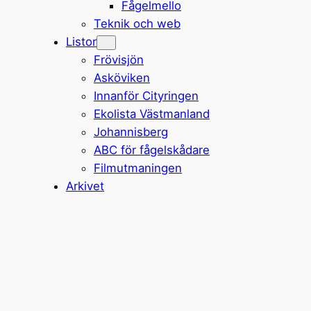
Fågelmello
Teknik och web
Listor
Frövisjön
Asköviken
Innanför Cityringen
Ekolista Västmanland
Johannisberg
ABC för fågelskådare
Filmutmaningen
Arkivet