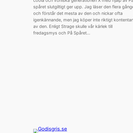
coola och ironiska generationen X med hjälp av P
spåret slutgiltigt ger upp. Jag läser den flera gång
och förstår det mesta av den och nickar ofta
igenkännande, men jag köper inte riktigt kontenta
av den. Enligt Strage skulle vår kärlek till
fredagsmys och På Spåret…