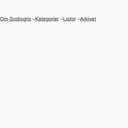
m
Om Godisgris
Kategorier
Listor
Arkivet