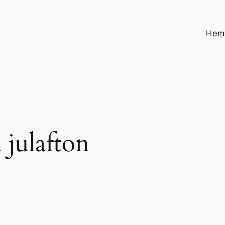
He
 julafton