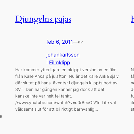
Djungelns pajas
feb 6, 2011
—
av
johankarlsson
i
Filmklipp
Här kommer ytterligare en oklippt version av en film
N
från Kalle Anka på julafton. Nu är det Kalle Anka själv
f
där slutet på hans äventyr i djungeln klippts bort av
n
SVT. Den här gången känner jag dock att det
d
kanske inte var helt fel tänkt.
f
//www.youtube.com/watch?v=u0rBeoOiV1c Lite väl
i
våldsamt slut för att bli riktigt barnvänlig…
s
ra