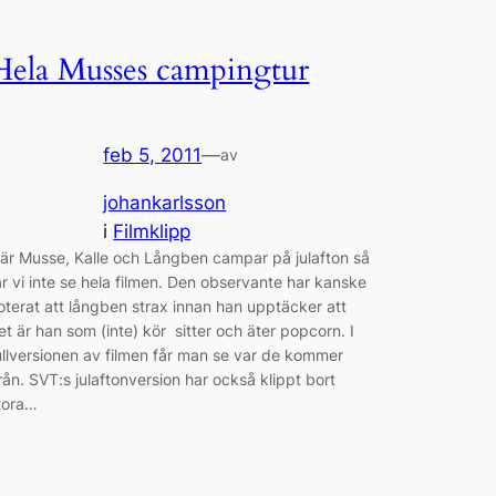
Hela Musses campingtur
feb 5, 2011
—
av
johankarlsson
i
Filmklipp
är Musse, Kalle och Långben campar på julafton så
år vi inte se hela filmen. Den observante har kanske
oterat att långben strax innan han upptäcker att
et är han som (inte) kör sitter och äter popcorn. I
ullversionen av filmen får man se var de kommer
från. SVT:s julaftonversion har också klippt bort
tora…