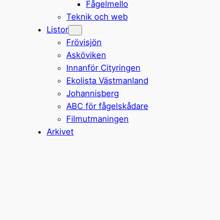
Fågelmello
Teknik och web
Listor
Frövisjön
Asköviken
Innanför Cityringen
Ekolista Västmanland
Johannisberg
ABC för fågelskådare
Filmutmaningen
Arkivet