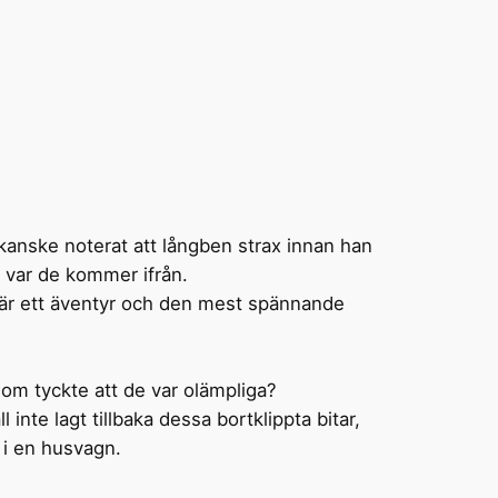
kanske noterat att långben strax innan han
e var de kommer ifrån.
g är ett äventyr och den mest spännande
som tyckte att de var olämpliga?
inte lagt tillbaka dessa bortklippta bitar,
 i en husvagn.