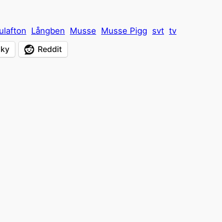
julafton
Långben
Musse
Musse Pigg
svt
tv
sky
Reddit