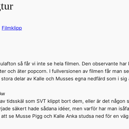
tur
i
Filmklipp
afton så får vi inte se hela filmen. Den observante har 
ter och äter popcorn. I fullversionen av filmen får man s
rt stora delar av Kalle och Musses egna nedfärd som i si
Aw
 av tidsskäl som SVT klippt bort dem, eller är det någon 
jade säkert hade sådana idéer, men varför har man isåfall 
n att se Musse Pigg och Kalle Anka studsa ned för en väg