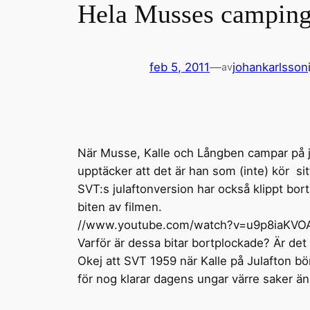
Hela Musses camping
feb 5, 2011
—
johankarlsson
av
När Musse, Kalle och Långben campar på jul
upptäcker att det är han som (inte) kör sit
SVT:s julaftonversion har också klippt bo
biten av filmen.
//www.youtube.com/watch?v=u9p8iaKVO
Varför är dessa bitar bortplockade? Är det
Okej att SVT 1959 när Kalle på Julafton bör
för nog klarar dagens ungar värre saker ä