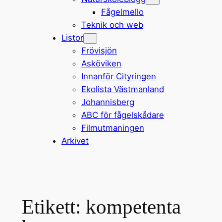
Fågelmello
Teknik och web
Listor
Frövisjön
Asköviken
Innanför Cityringen
Ekolista Västmanland
Johannisberg
ABC för fågelskådare
Filmutmaningen
Arkivet
Etikett:
kompetenta