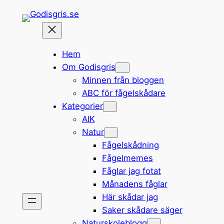
Hoppa
till
innehåll
Hem
Om Godisgris
Minnen från bloggen
ABC för fågelskådare
Kategorier
AIK
Natur
Fågelskådning
Fågelmemes
Fåglar jag fotat
Månadens fåglar
Här skådar jag
Saker skådare säger
Naturskoleblogg