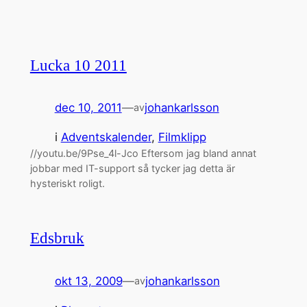
Lucka 10 2011
dec 10, 2011
—
johankarlsson
av
i
Adventskalender
, 
Filmklipp
//youtu.be/9Pse_4l-Jco Eftersom jag bland annat
jobbar med IT-support så tycker jag detta är
hysteriskt roligt.
Edsbruk
okt 13, 2009
—
johankarlsson
av