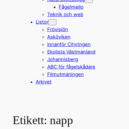
Fågelmello
Teknik och web
Listor
Frövisjön
Asköviken
Innanför Cityringen
Ekolista Västmanland
Johannisberg
ABC för fågelskådare
Filmutmaningen
Arkivet
Etikett:
napp