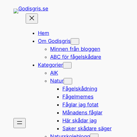
Hoppa
till
innehåll
Hem
Om Godisgris
Minnen från bloggen
ABC för fågelskådare
Kategorier
AIK
Natur
Fågelskådning
Fågelmemes
Fåglar jag fotat
Månadens fåglar
Här skådar jag
Saker skådare säger
Naturskoleblogg