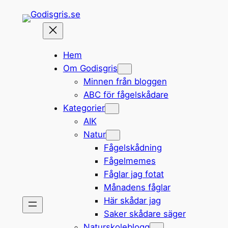
Hoppa
till
innehåll
Hem
Om Godisgris
Minnen från bloggen
ABC för fågelskådare
Kategorier
AIK
Natur
Fågelskådning
Fågelmemes
Fåglar jag fotat
Månadens fåglar
Här skådar jag
Saker skådare säger
Naturskoleblogg