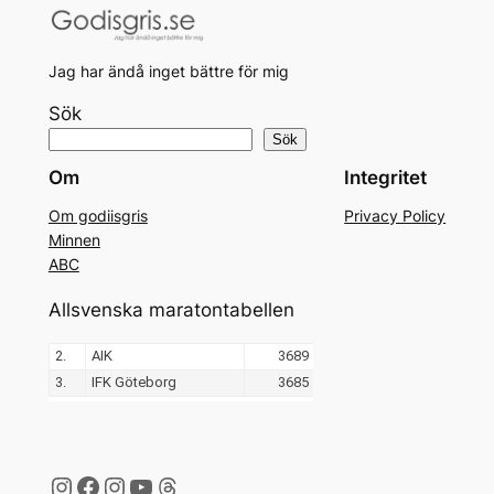
Jag har ändå inget bättre för mig
Sök
Sök
Om
Integritet
Om godiisgris
Privacy Policy
Minnen
ABC
Allsvenska maratontabellen
Instagram
Facebook
Instagram
YouTube
Threads