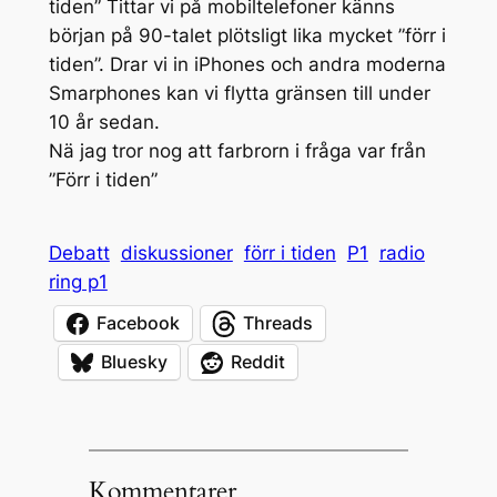
tiden” Tittar vi på mobiltelefoner känns
början på 90-talet plötsligt lika mycket ”förr i
tiden”. Drar vi in iPhones och andra moderna
Smarphones kan vi flytta gränsen till under
10 år sedan.
Nä jag tror nog att farbrorn i fråga var från
”Förr i tiden”
Debatt
diskussioner
förr i tiden
P1
radio
ring p1
Facebook
Threads
Bluesky
Reddit
Kommentarer