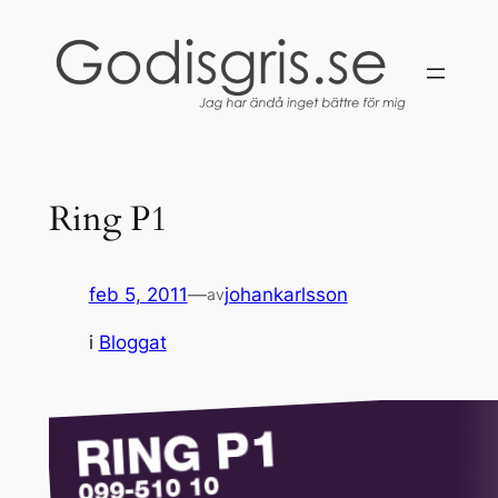
Hoppa
till
innehåll
Ring P1
feb 5, 2011
—
johankarlsson
av
i
Bloggat