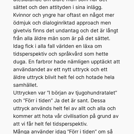
sättet och den attityden i sina inlägg.
Kvinnor och yngre har oftast en något mer
ödmjuk och dialoginriktad approach men
givetvis finns det undantag och det är långt
från alla äldre män som är på det sättet.
Idag fick i alla fall världen en läxa om
tidsperspektiv och språkvård som hette
duga. En farbror hade nämligen upptäckt att
användandet av ett nytt uttryck och ett
äldre uttryck blivit helt fel och hotade hela
samhället.
Uttrycken var ”I början av tjugohundratalet”
och ”Förr i tiden” Ja det är sant. Dessa
uttryck används helt fel av allt och alla och
kommer att hota vår civilisation på grund av
att vi får helt fel tidsperspektiv.
Många använder idag ”Förr i tiden” om så