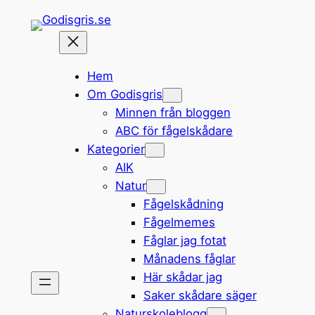
Hoppa
till
innehåll
Hem
Om Godisgris
Minnen från bloggen
ABC för fågelskådare
Kategorier
AIK
Natur
Fågelskådning
Fågelmemes
Fåglar jag fotat
Månadens fåglar
Här skådar jag
Saker skådare säger
Naturskoleblogg