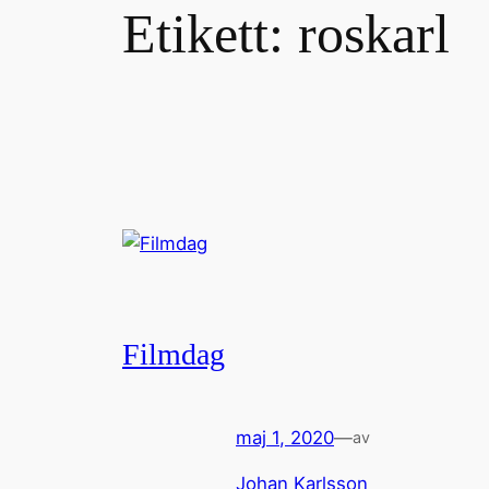
Etikett:
roskarl
Filmdag
maj 1, 2020
—
av
Johan Karlsson