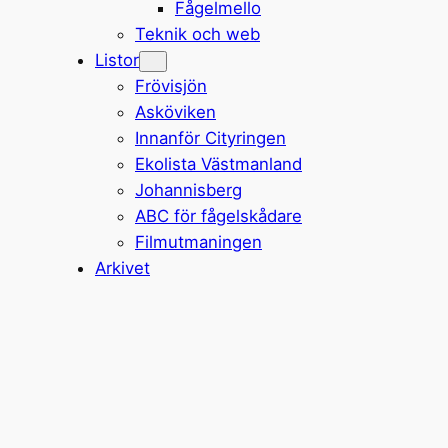
Fågelmello
Teknik och web
Listor
Frövisjön
Asköviken
Innanför Cityringen
Ekolista Västmanland
Johannisberg
ABC för fågelskådare
Filmutmaningen
Arkivet