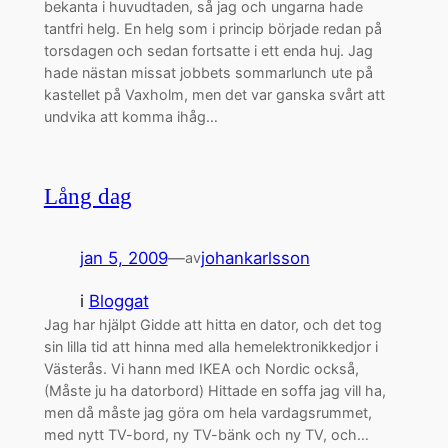
bekanta i huvudtaden, så jag och ungarna hade
tantfri helg. En helg som i princip började redan på
torsdagen och sedan fortsatte i ett enda huj. Jag
hade nästan missat jobbets sommarlunch ute på
kastellet på Vaxholm, men det var ganska svårt att
undvika att komma ihåg…
Lång dag
jan 5, 2009
—
johankarlsson
av
i
Bloggat
Jag har hjälpt Gidde att hitta en dator, och det tog
sin lilla tid att hinna med alla hemelektronikkedjor i
Västerås. Vi hann med IKEA och Nordic också,
(Måste ju ha datorbord) Hittade en soffa jag vill ha,
men då måste jag göra om hela vardagsrummet,
med nytt TV-bord, ny TV-bänk och ny TV, och…