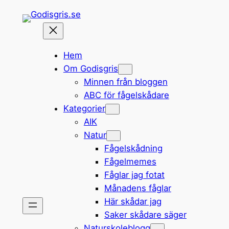
Hoppa
till
innehåll
Hem
Om Godisgris
Minnen från bloggen
ABC för fågelskådare
Kategorier
AIK
Natur
Fågelskådning
Fågelmemes
Fåglar jag fotat
Månadens fåglar
Här skådar jag
Saker skådare säger
Naturskoleblogg