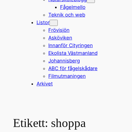
Fågelmello
Teknik och web
Listor
Frövisjön
Asköviken
Innanför Cityringen
Ekolista Västmanland
Johannisberg
ABC för fågelskådare
Filmutmaningen
Arkivet
Etikett:
shoppa