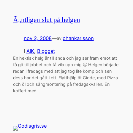
Ã„ntligen slut på helgen
nov 2, 2008
—
johankarlsson
av
i
AIK
, 
Bloggat
En hektisk helg är till ända och jag ser fram emot att
få gå till jobbet och få vila upp mig 🙂 Helgen började
redan i fredags med att jag tog lite komp och sen
dess har det gått i ett. Flytthjälp åt Gidde, med Pizza
och öl och sängmontering på fredagskvällen. En
koffert med…