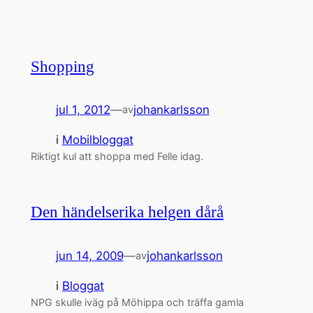
Shopping
jul 1, 2012
—
johankarlsson
av
i
Mobilbloggat
Riktigt kul att shoppa med Felle idag.
Den händelserika helgen dårå
jun 14, 2009
—
johankarlsson
av
i
Bloggat
NPG skulle iväg på Möhippa och träffa gamla