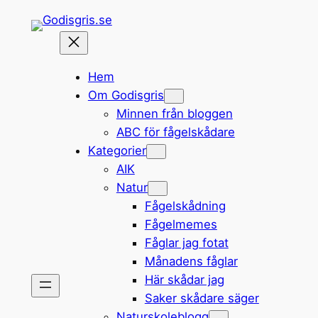
Hoppa
till
innehåll
Hem
Om Godisgris
Minnen från bloggen
ABC för fågelskådare
Kategorier
AIK
Natur
Fågelskådning
Fågelmemes
Fåglar jag fotat
Månadens fåglar
Här skådar jag
Saker skådare säger
Naturskoleblogg