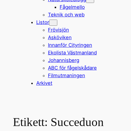
Fågelmello
Teknik och web
Listor
Frövisjön
Asköviken
Innanför Cityringen
Ekolista Västmanland
Johannisberg
ABC för fågelskådare
Filmutmaningen
Arkivet
Etikett:
Succeduon