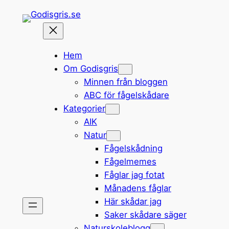
Hoppa
till
innehåll
Hem
Om Godisgris
Minnen från bloggen
ABC för fågelskådare
Kategorier
AIK
Natur
Fågelskådning
Fågelmemes
Fåglar jag fotat
Månadens fåglar
Här skådar jag
Saker skådare säger
Naturskoleblogg