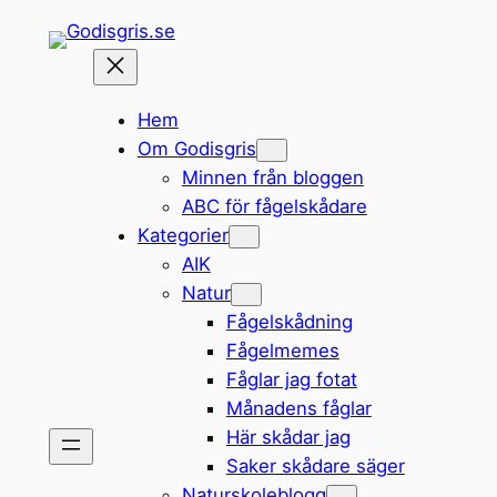
Hoppa
till
innehåll
Hem
Om Godisgris
Minnen från bloggen
ABC för fågelskådare
Kategorier
AIK
Natur
Fågelskådning
Fågelmemes
Fåglar jag fotat
Månadens fåglar
Här skådar jag
Saker skådare säger
Naturskoleblogg