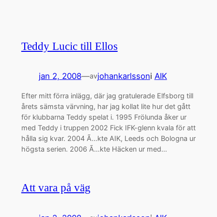
Teddy Lucic till Ellos
jan 2, 2008
—
johankarlsson
i
AIK
av
Efter mitt förra inlägg, där jag gratulerade Elfsborg till
årets sämsta värvning, har jag kollat lite hur det gått
för klubbarna Teddy spelat i. 1995 Frölunda åker ur
med Teddy i truppen 2002 Fick IFK-glenn kvala för att
hålla sig kvar. 2004 Ã…kte AIK, Leeds och Bologna ur
högsta serien. 2006 Ã…kte Häcken ur med…
Att vara på väg