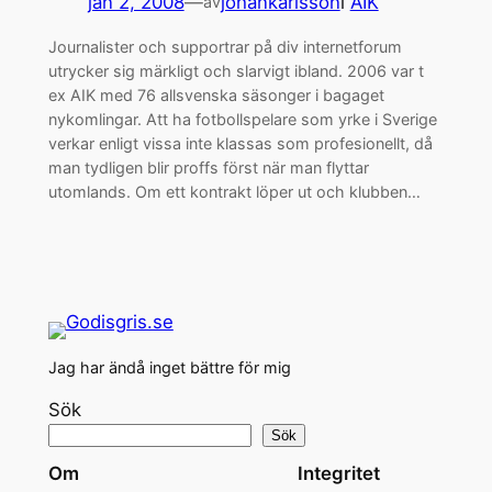
jan 2, 2008
—
johankarlsson
i
AIK
av
Journalister och supportrar på div internetforum
utrycker sig märkligt och slarvigt ibland. 2006 var t
ex AIK med 76 allsvenska säsonger i bagaget
nykomlingar. Att ha fotbollspelare som yrke i Sverige
verkar enligt vissa inte klassas som profesionellt, då
man tydligen blir proffs först när man flyttar
utomlands. Om ett kontrakt löper ut och klubben…
Jag har ändå inget bättre för mig
Sök
Sök
Om
Integritet