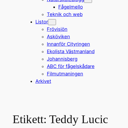
Fågelmello
Teknik och web
Listor
Frövisjön
Asköviken
Innanför Cityringen
Ekolista Västmanland
Johannisberg
ABC för fågelskådare
Filmutmaningen
Arkivet
Etikett:
Teddy Lucic