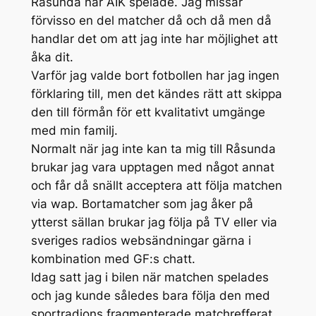
Råsunda när AIK spelade. Jag missar
förvisso en del matcher då och då men då
handlar det om att jag inte har möjlighet att
åka dit.
Varför jag valde bort fotbollen har jag ingen
förklaring till, men det kändes rätt att skippa
den till förmån för ett kvalitativt umgänge
med min familj.
Normalt när jag inte kan ta mig till Råsunda
brukar jag vara upptagen med något annat
och får då snällt acceptera att följa matchen
via wap. Bortamatcher som jag åker på
ytterst sällan brukar jag följa på TV eller via
sveriges radios websändningar gärna i
kombination med GF:s chatt.
Idag satt jag i bilen när matchen spelades
och jag kunde således bara följa den med
sportradions fragmenterade matchrefferat.