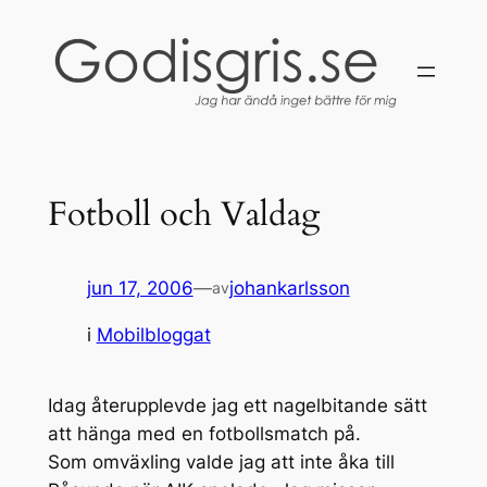
Hoppa
till
innehåll
Fotboll och Valdag
jun 17, 2006
—
johankarlsson
av
i
Mobilbloggat
Idag återupplevde jag ett nagelbitande sätt
att hänga med en fotbollsmatch på.
Som omväxling valde jag att inte åka till