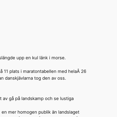
längde upp en kul länk i morse.
t på 11 plats i maratontabellen med helaÂ 26
nan danskjävlarna tog den av oss.
st av gå på landskamp och se lustiga
käl en mer homogen publik än landslaget