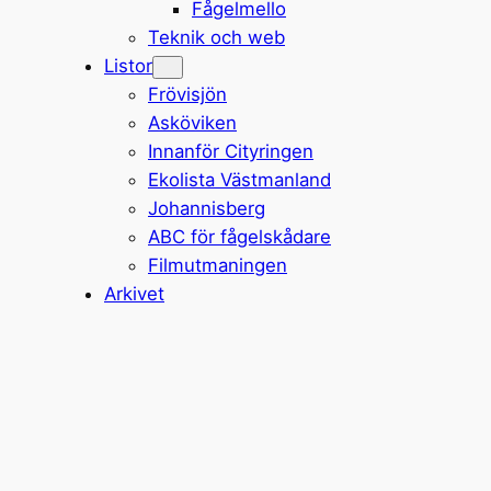
Fågelmello
Teknik och web
Listor
Frövisjön
Asköviken
Innanför Cityringen
Ekolista Västmanland
Johannisberg
ABC för fågelskådare
Filmutmaningen
Arkivet