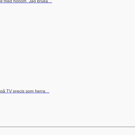
boll med honom. Jag bruka…
s på TV precis som herra…