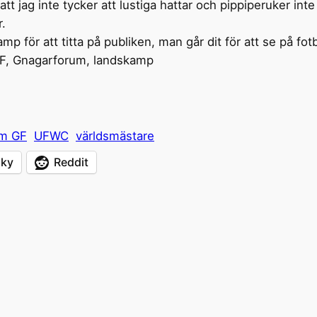
 att jag inte tycker att lustiga hattar och pippiperuker in
r.
mp för att titta på publiken, man går dit för att se på fotb
GF, Gnagarforum, landskamp
em GF
UFWC
världsmästare
sky
Reddit