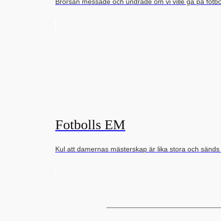
Brorsan messade och undrade om vi ville gå på fot
Fotbolls EM
Kul att damernas mästerskap är lika stora och sänd