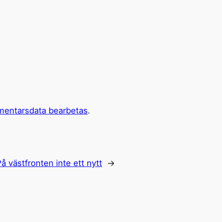
mentarsdata bearbetas
.
å västfronten inte ett nytt
→