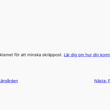
ismet för att minska skräppost.
Lär dig om hur din kom
skärgården
Nästa:
P