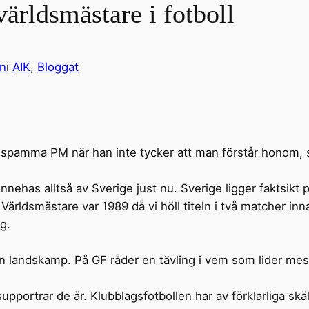
världsmästare i fotboll
on
i
AIK
, 
Bloggat
 spamma PM när han inte tycker att man förstår honom, s
l innehas alltså av Sverige just nu. Sverige ligger faktsik
Världsmästare var 1989 då vi höll titeln i två matcher in
g.
 en landskamp. På GF råder en tävling i vem som lider me
upportrar de är. Klubblagsfotbollen har av förklarliga s