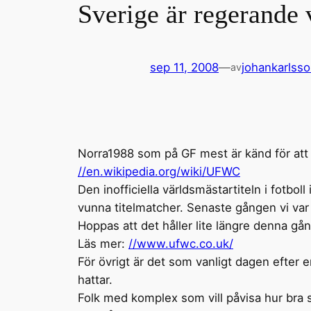
Sverige är regerande 
sep 11, 2008
—
johankarlss
av
Norra1988 som på GF mest är känd för att
//en.wikipedia.org/wiki/UFWC
Den inofficiella världsmästartiteln i fotbol
vunna titelmatcher. Senaste gången vi var 
Hoppas att det håller lite längre denna gån
Läs mer:
//www.ufwc.co.uk/
För övrigt är det som vanligt dagen efter
hattar.
Folk med komplex som vill påvisa hur bra s