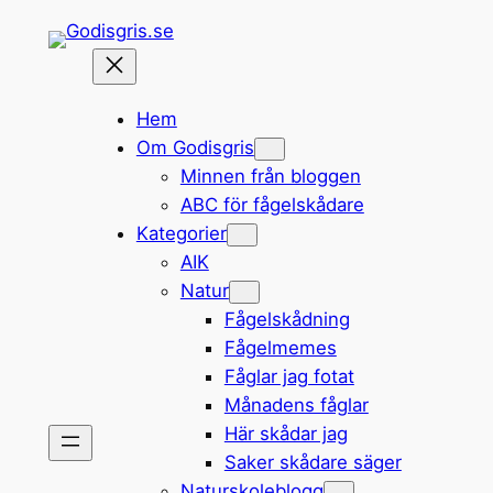
Hoppa
till
innehåll
Hem
Om Godisgris
Minnen från bloggen
ABC för fågelskådare
Kategorier
AIK
Natur
Fågelskådning
Fågelmemes
Fåglar jag fotat
Månadens fåglar
Här skådar jag
Saker skådare säger
Naturskoleblogg