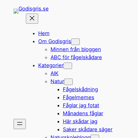
Hoppa
till
innehåll
Hem
Om Godisgris
Minnen från bloggen
ABC för fågelskådare
Kategorier
AIK
Natur
Fågelskådning
Fågelmemes
Fåglar jag fotat
Månadens fåglar
Här skådar jag
Saker skådare säger
Naturskoleblogg