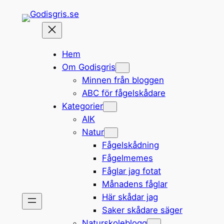
Hoppa
till
innehåll
Hem
Om Godisgris
Minnen från bloggen
ABC för fågelskådare
Kategorier
AIK
Natur
Fågelskådning
Fågelmemes
Fåglar jag fotat
Månadens fåglar
Här skådar jag
Saker skådare säger
Naturskoleblogg