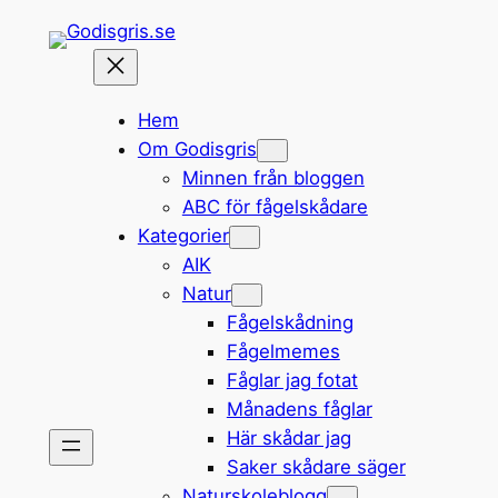
Hoppa
till
innehåll
Hem
Om Godisgris
Minnen från bloggen
ABC för fågelskådare
Kategorier
AIK
Natur
Fågelskådning
Fågelmemes
Fåglar jag fotat
Månadens fåglar
Här skådar jag
Saker skådare säger
Naturskoleblogg