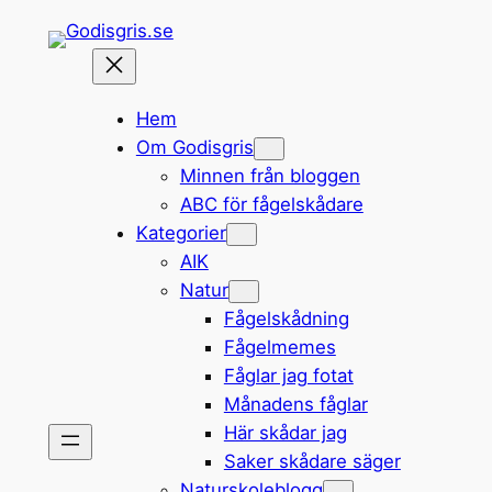
Hoppa
till
innehåll
Hem
Om Godisgris
Minnen från bloggen
ABC för fågelskådare
Kategorier
AIK
Natur
Fågelskådning
Fågelmemes
Fåglar jag fotat
Månadens fåglar
Här skådar jag
Saker skådare säger
Naturskoleblogg