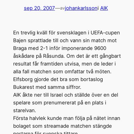
sep 20, 2007
—
johankarlsson
i
AIK
av
En trevlig kväll för svensklagen i UEFA-cupen
Bajen sprattlade till och vann sin match mot
Braga med 2-1 inför imponerande 9600
åskådare på Råsunda. Om det är ett gångbart
resultat får framtiden utvisa, men de leder i
alla fall matchen som omfattar två möten.
Elfsborg gjorde det bra som bortaslog
Bukarest med samma siffror.
AIK åkte ner till Israel och ställde över en del
spelare som prenumererat på en plats i
starelvan.
Första halvlek kunde man följa på nätet innan
bolaget som streamade matchen stängde
portarna för svenska tittare.